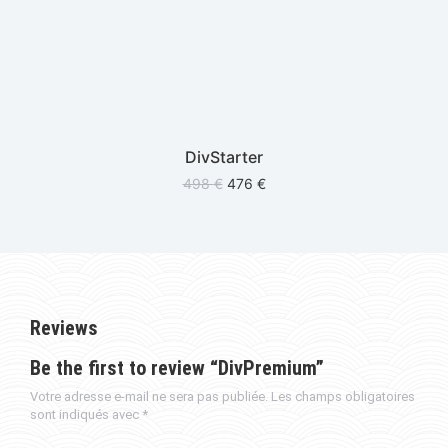
DivStarter
498
€
476
€
Reviews
Be the first to review “DivPremium”
Votre adresse e-mail ne sera pas publiée.
Les champs obligatoires
sont indiqués avec
*