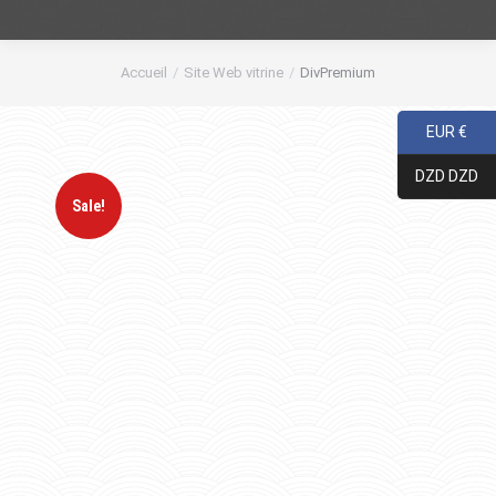
Accueil
Site Web vitrine
DivPremium
Vous êtes ici :
EUR €
DZD DZD
Sale!