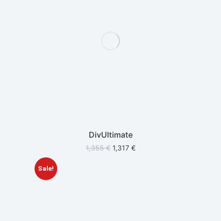
DivUltimate
1,355
€
1,317
€
Sale!