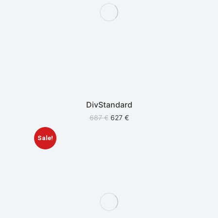
DivStandard
687
€
627
€
Sale!