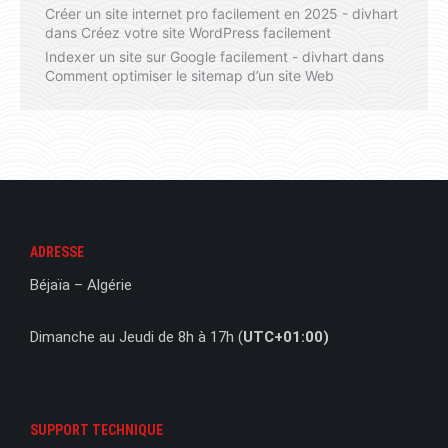
Créer un site internet pro facilement en 2025 - divhart
dans
Créez votre site WordPress facilement
Indexer un site sur Google facilement - divhart
dans
Comment optimiser le sitemap d’un site Web
ADRESSE
Béjaïa – Algérie
Dimanche au Jeudi de 8h à 17h (
UTC+01:00)
SUPPORT TECHNIQUE