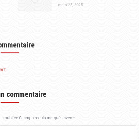
mars 25, 2025
ommentaire
art
un commentaire
 pas publiée Champs requis marqués avec
*