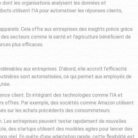
ère dont les organisations analysent les données et
tbots utilisent l’IA pour automatiser les réponses clients,
appareils. Cela offre aux entreprises des insights précis grâce
 des secteurs comme la santé et l’agriculture bénéficient de
urces plus efficaces.
éniables aux entreprises. D’abord, elle accroît l’efficacité
 routinières sont automatisées, ce qui permet aux employés de
utée.
ience client. En intégrant des technologies comme l’IA et
leurs offres. Par exemple, des sociétés comme Amazon utilisent
sés sur les achats précédents des consommateurs.
ion. Les entreprises peuvent tester rapidement de nouvelles
e, des startups utilisent des modèles agiles pour lancer des
ps réel. En quête d’une adaptation rapide, cette flexibilité est